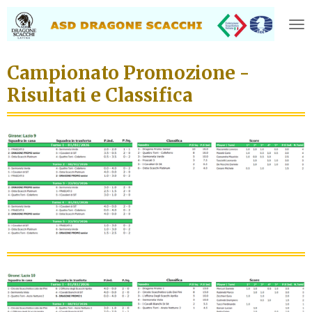
Vai
al
contenuto
principale
Campionato Promozione -
Risultati e Classifica