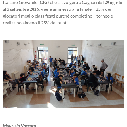
Italiano Giovanile (
CIG
) che si svolgerà
a
Cagliari 𝐝𝐚𝐥 𝟐𝟗 𝐚𝐠𝐨𝐬𝐭𝐨
𝐚𝐥 𝟓 𝐬𝐞𝐭𝐭𝐞𝐦𝐛𝐫𝐞 𝟐𝟎𝟐𝟔. Viene
ammesso
alla Finale il 25% dei
giocatori meglio classificati purché completino il torneo e
realizzino almeno il 25% dei punti.
Maurizio Vaccaro